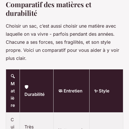
Comparatif des matières et
durabilité
Choisir un sac, c’est aussi choisir une matière avec
laquelle on va vivre - parfois pendant des années.
Chacune a ses forces, ses fragilités, et son style
propre. Voici un comparatif pour vous aider à y voir
plus clair.
🔍
M
🛡️
at
🧼 Entretien
✨ Style
Durabilité
iè
re
C
ui
Très