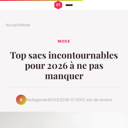
Accueil
›
Mode
MODE
Top sacs incontournables
pour 2026 à ne pas
manquer
Radegonda
30/03/2026 07:53
12 min de lecture
R