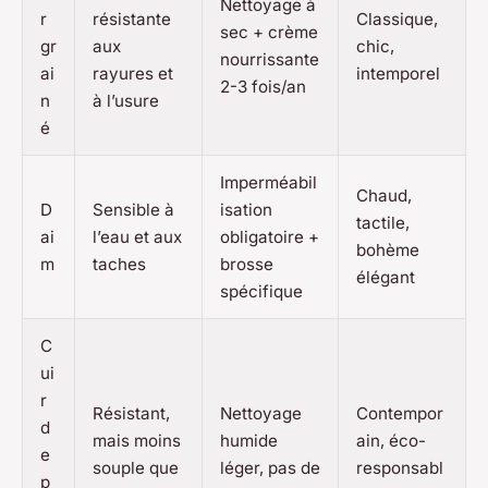
Nettoyage à
r
résistante
Classique,
sec + crème
gr
aux
chic,
nourrissante
ai
rayures et
intemporel
2-3 fois/an
n
à l’usure
é
Imperméabil
Chaud,
D
Sensible à
isation
tactile,
ai
l’eau et aux
obligatoire +
bohème
m
taches
brosse
élégant
spécifique
C
ui
r
Résistant,
Nettoyage
Contempor
d
mais moins
humide
ain, éco-
e
souple que
léger, pas de
responsabl
p