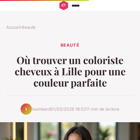
Accueil
›
Beauté
BEAUTÉ
Où trouver un coloriste
cheveux à Lille pour une
couleur parfaite
Isambard
01/05/2026 16:52
11 min de lecture
I