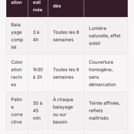
ation
esti
dée
mée
Bala
Lumière
yage
3 à
Toutes les 8
naturelle, effet
comp
4h
semaines
soleil
let
Color
Couverture
ation
1h30
Toutes les 6
homogène,
racin
à 2h
semaines
sans
es
démarcation
Patin
À chaque
30 à
Teinte affinée,
e
balayage
45
reflets
corre
ou sur
min
maîtrisés
ctive
besoin